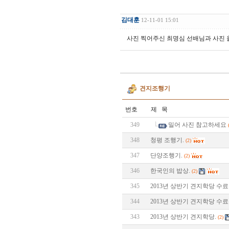
김대훈
12-11-01 15:01
사진 찍어주신 최명심 선배님과 사진 
견지조행기
번호
제 목
349
밀어 사진 참고하세요
348
청평 조행기.
(2)
347
단양조행기.
(2)
346
한국인의 밥상.
(2)
345
2013년 상반기 견지학당 수료식
344
2013년 상반기 견지학당 수료
343
2013년 상반기 견지학당.
(2)