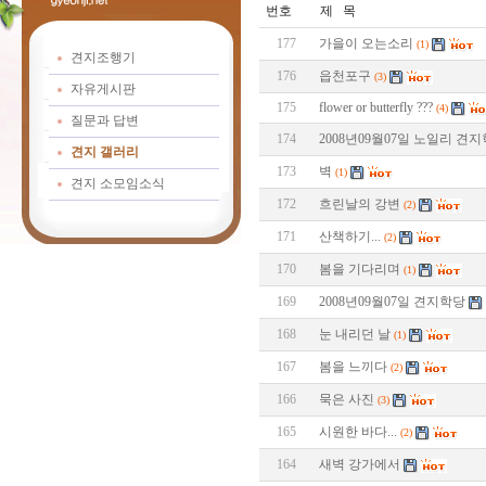
번호
제 목
177
가을이 오는소리
(1)
견지조행기
176
읍천포구
(3)
자유게시판
175
flower or butterfly ???
(4)
질문과 답변
174
2008년09월07일 노일리 견
견지 갤러리
173
벽
(1)
견지 소모임소식
172
흐린날의 강변
(2)
171
산책하기...
(2)
170
봄을 기다리며
(1)
169
2008년09월07일 견지학당
168
눈 내리던 날
(1)
167
봄을 느끼다
(2)
166
묵은 사진
(3)
165
시원한 바다...
(2)
164
새벽 강가에서