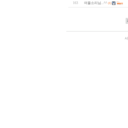
163
여울소리님...^^
(1)
서