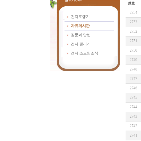
번호
2754
견지조행기
2753
자유게시판
2752
질문과 답변
2751
견지 갤러리
2750
견지 소모임소식
2749
2748
2747
2746
2745
2744
2743
2742
2741