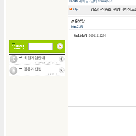
107909
개의 글 / 전체
7194
페이지
강소라 장승조 - 평양 베이징 노
Subject :
홍보탑
Point : 71370
-
SiteLink #1
:
01011111234
135
125
83
61