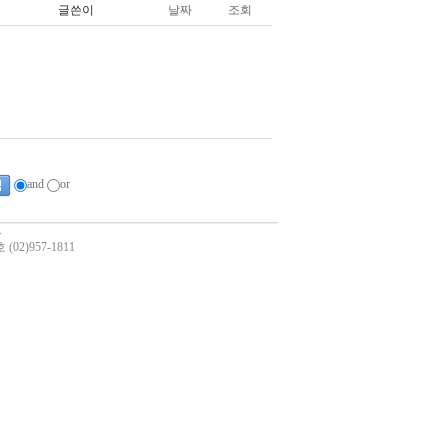
글쓴이
날짜
조회
and
or
.
2)957-1811