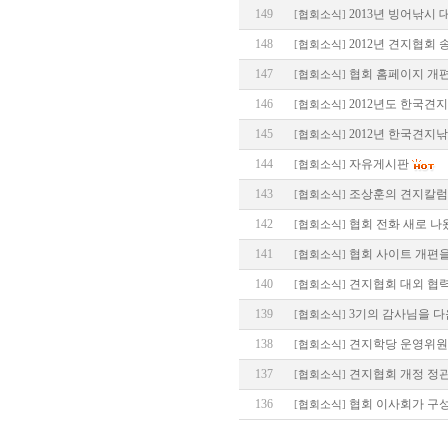
149
2013년 빙어낚시 
[
협회소식
]
148
2012년 견지협회 
[
협회소식
]
147
협회 홈페이지 개편
[
협회소식
]
146
2012년도 한국견
[
협회소식
]
145
2012년 한국견지
[
협회소식
]
144
자유게시판
[
협회소식
]
143
조상훈의 견지칼럼
[
협회소식
]
142
협회 전화 새로 나
[
협회소식
]
141
협회 사이트 개편을
[
협회소식
]
140
견지협회 대외 협력
[
협회소식
]
139
3기의 감사님을 다
[
협회소식
]
138
견지학당 운영위원
[
협회소식
]
137
견지협회 개정 정
[
협회소식
]
136
협회 이사회가 구
[
협회소식
]