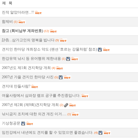
제 목
진작 알았더라면...!!
함제비
(1)
참고 (회비납부 계좌번호)
(12)
訃告...삼가고인의 명복을 빕니다
(9)
견지인 한마당 개최장소 약도 (팬션 '흐르는 강물처럼' 참조)
한강유역 낚시 등 유어행위 제한내용
(1)
2007년도 제1회 견지학당 개최
(4)
2007년 가을 견지인 한마당 사진
(5)
견지대 만들사람?
여울사랑에서 삼파장 램프 공구를 추진중입니다.
2007년 제2회 (제9회)견지학당 개최
(2)
낚시금지 조치에 대한 의견 개진 이거.....
(1)
기상청공문
임진강에서 내년에도 견지를 할 수 있었으면 좋겠습니다.
(4)