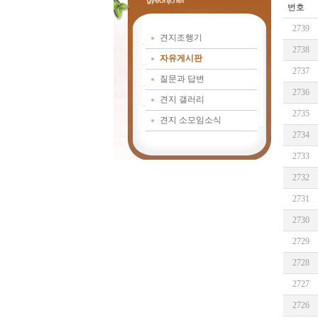
번호
2739
견지조행기
2738
자유게시판
2737
질문과 답변
2736
견지 갤러리
2735
견지 소모임소식
2734
2733
2732
2731
2730
2729
2728
2727
2726