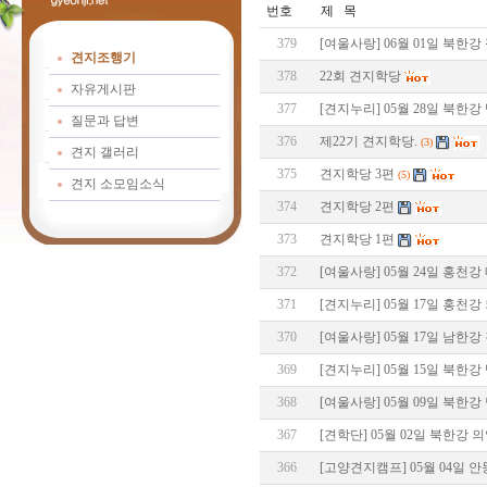
번호
제 목
379
[여울사랑] 06월 01일 북한
견지조행기
378
22회 견지학당
자유게시판
377
[견지누리] 05월 28일 북한
질문과 답변
376
제22기 견지학당.
(3)
견지 갤러리
375
견지학당 3편
(5)
견지 소모임소식
374
견지학당 2편
373
견지학당 1편
372
[여울사랑] 05월 24일 홍천
371
[견지누리] 05월 17일 홍천
370
[여울사랑] 05월 17일 남한
369
[견지누리] 05월 15일 북한
368
[여울사랑] 05월 09일 북한
367
[견학단] 05월 02일 북한강
366
[고양견지캠프] 05월 04일 