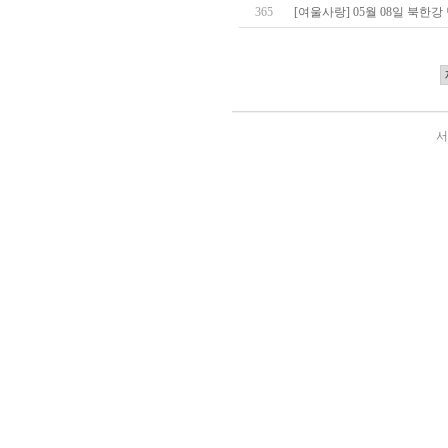
365
[여울사랑] 05월 08일 북한
서